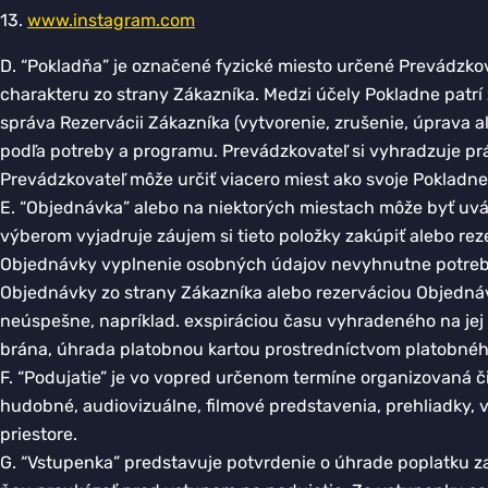
13.
www.instagram.com
D. “Pokladňa” je označené fyzické miesto určené Prevádz
charakteru zo strany Zákazníka. Medzi účely Pokladne patr
správa Rezervácii Zákazníka (vytvorenie, zrušenie, úprava 
podľa potreby a programu. Prevádzkovateľ si vyhradzuje pr
Prevádzkovateľ môže určiť viacero miest ako svoje Pokladne
E. “Objednávka” alebo na niektorých miestach môže byť uvád
výberom vyjadruje záujem si tieto položky zakúpiť alebo r
Objednávky vyplnenie osobných údajov nevyhnutne potreb
Objednávky zo strany Zákazníka alebo rezerváciou Objedná
neúspešne, napríklad. exspiráciou času vyhradeného na jej
brána, úhrada platobnou kartou prostredníctvom platobnéh
F. “Podujatie” je vo vopred určenom termíne organizovaná či
hudobné, audiovizuálne, filmové predstavenia, prehliadky, 
priestore.
G. “Vstupenka” predstavuje potvrdenie o úhrade poplatku z