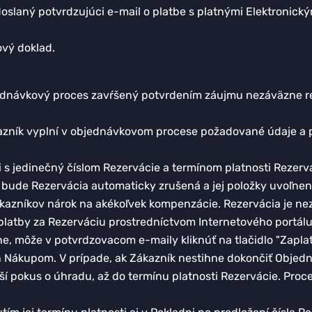
oslaný potvrdzujúci e-mail o platbe s platnými Elektronick
ový doklad.
bjednávkový proces zavŕšený potvrdením záujmu nezáväzne 
azník vyplní v objednávkovom procese požadované údaje a p
i s jedinečný číslom Rezervácie a termínom platnosti Rezerv
k bude Rezervácia automaticky zrušená a jej položky uvoľnen
ákazníkov nárok na akékoľvek kompenzácie. Rezervácia je ne
latby za Rezerváciu prostredníctvom Internetového portálu
, môže v potvrdzovacom e-maily kliknúť na tlačidlo "Zaplati
 Nákupom. V prípade, ak Zákazník nestihne dokončiť Objedn
ší pokus o úhradu, až do termínu platnosti Rezervácie. Pro