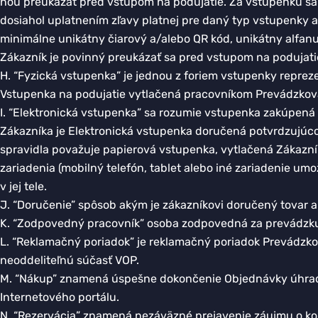
ňou preukázať pred vstupom na podujatie. Za vstupenku sa p
dosiahol uplatnením zľavy platnej pre daný typ vstupenky a
minimálne unikátny čiarový a/alebo QR kód, unikátny alfan
Zákazník je povinný preukázať sa pred vstupom na podujat
H. “Fyzická vstupenka” je jednou z foriem vstupenky reprez
Vstupenka na podujatie vytlačená pracovníkom Prevádzkova
I. “Elektronická vstupenka” sa rozumie vstupenka zakúpená
Zákazníka je Elektronická vstupenka doručená potvrdzujúco
spravidla považuje papierová vstupenka, vytlačená Zákazní
zariadenia (mobilný telefón, tablet alebo iné zariadenie u
v jej tele.
J. “Doručenie” spôsob akým je zákazníkovi doručený tovar
K. “Zodpovedný pracovník” osoba zodpovedná za prevádzk
L. “Reklamačný poriadok” je reklamačný poriadok Prevádzk
neoddeliteľnú súčasť VOP.
M. “Nákup” znamená úspešne dokončenie Objednávky úhradou
Internetového portálu.
N. “Rezervácia” znamená nezáväzné prejavenie záujmu o kon