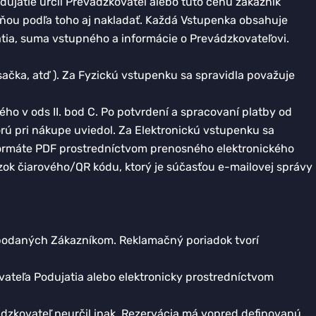
ujatie určil Prevádzkovateľ alebo túto cenu zákazník
s ňou podľa toho aj nakladať. Každá Vstupenka obsahuje
atia, suma vstupného a informácie o Prevádzkovateľovi.
ačka, atď ). Za Fyzickú vstupenku sa spravidla považuje
o v ods II. bod C. Po potvrdení a spracovaní platby od
ú pri nákupe uviedol. Za Elektronickú vstupenku sa
 formáte PDF prostredníctvom prenosného elektronického
ázok čiarového/QR kódu, ktorý je súčasťou e-mailovej správy
 podaných Zákazníkom. Reklamačný poriadok tvorí
teľa Podujatia alebo elektronicky prostredníctvom
ádzkovateľ neurčil inak, Rezervácia má vopred definovanú