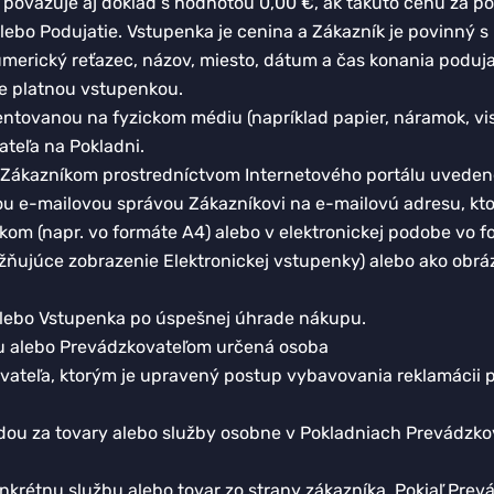
ovažuje aj doklad s hodnotou 0,00 €, ak takúto cenu za pod
lebo Podujatie. Vstupenka je cenina a Zákazník je povinný 
umerický reťazec, názov, miesto, dátum a čas konania poduj
ie platnou vstupenkou.
entovanou na fyzickom médiu (napríklad papier, náramok, vis
teľa na Pokladni.
 Zákazníkom prostredníctvom Internetového portálu uvedenéh
u e-mailovou správou Zákazníkovi na e-mailovú adresu, ktor
kom (napr. vo formáte A4) alebo v elektronickej podobe vo
možňujúce zobrazenie Elektronickej vstupenky) alebo ako obr
 alebo Vstupenka po úspešnej úhrade nákupu.
u alebo Prevádzkovateľom určená osoba
ovateľa, ktorým je upravený postup vybavovania reklamácii
 za tovary alebo služby osobne v Pokladniach Prevádzkova
krétnu službu alebo tovar zo strany zákazníka. Pokiaľ Prev