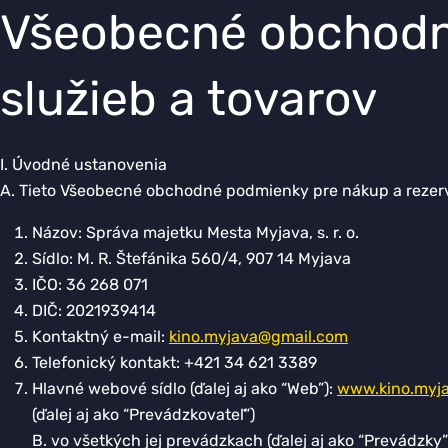
Všeobecné obchodné
služieb a tovarov
I. Úvodné ustanovenia
A. Tieto Všeobecné obchodné podmienky pre nákup a rezerváci
Názov: Správa majetku Mesta Myjava, s. r. o.
Sídlo: M. R. Štefánika 560/4, 907 14 Myjava
IČO: 36 268 071
DIČ: 2021939414
Kontaktný e-mail:
kino.myjava@gmail.com
Telefonický kontakt: +421 34 621 3389
Hlavné webové sídlo (ďalej aj ako “Web”):
www.kino.myja
(ďalej aj ako “Prevádzkovateľ”)
B. vo všetkých jej prevádzkach (ďalej aj ako “Prevádzky”