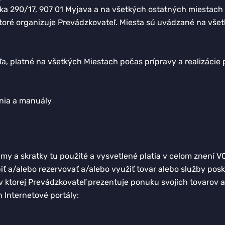
 290/17, 907 01 Myjava a na všetkých ostatných miestach ko
 ktoré organizuje Prevádzkovateľ. Miesta sú uvádzané na vše
a, platné na všetkých Miestach počas prípravy a realizácie 
enia a manuály
y a skratky tu použité a vysvetlené platia v celom znení VO
piť a/alebo rezervovať a/alebo využiť tovar alebo služby p
, v ktorej Prevádzkovateľ prezentuje ponuku svojich tovarov 
 Internetové portály: