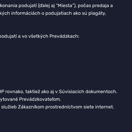
nania podujatí (ďalej aj “Miesta”), počas predaja a
tkých informáciách o podujatiach ako sú plagáty,
podujatí a vo všetkých Prevádzkach:
P rovnako, taktiež ako aj v Súvisiacich dokumentoch.
oskytované Prevádzkovateľom.
a služieb Zákazníkom prostredníctvom siete internet.