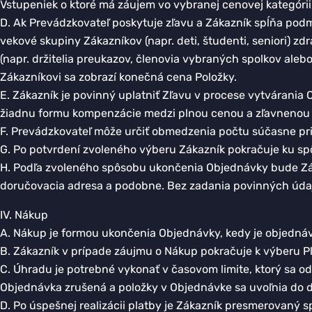
Vstupeniek o ktoré má záujem vo vybranej cenovej kategórii,
D. Ak Prevádzkovateľ poskytuje zľavu a Zákazník spĺňa podm
vekové skupiny Zákazníkov (napr. deti, študenti, seniori) z
(napr. držitelia preukazov, členovia vybraných spolkov aleb
Zákazníkovi sa zobrazí konečná cena Položky.
E. Zákazník je povinný uplatniť Zľavu v procese vytvárani
žiadnu formu kompenzácie medzi plnou cenou a zľavnenou c
F. Prevádzkovateľ môže určiť obmedzenia počtu súčasne pri
G. Po potvrdení zvoleného výberu Zákazník pokračuje ku s
H. Podľa zvoleného spôsobu ukončenia Objednávky bude Záka
doručovacia adresa a podobne. Bez zadania povinných úda
IV. Nákup
A. Nákup je formou ukončenia Objednávky, kedy je objedná
B. Zákazník v prípade záujmu o Nákup pokračuje k výberu P
C. Úhradu je potrebné vykonať v časovom limite, ktorý sa
Objednávka zrušená a položky v Objednávke sa uvoľnia do ď
D. Po úspešnej realizácii platby je Zákazník presmerovaný s