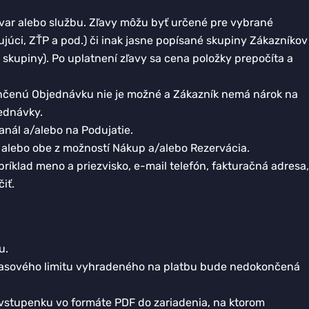
ovar alebo službu. Zľavy môžu byť určené pre vybrané
júci, ZŤP a pod.) či inak jasne popísané skupiny Zákazníkov
skupiny). Po uplatnení zľavy sa cena položky prepočíta a
ončenú Objednávku nie je možné a Zákazník nemá nárok na
ednávky.
nál a/alebo na Podujatie.
alebo obe z možností Nákup a/alebo Rezervácia.
klad meno a priezvisko, e-mail telefón, fakturačná adresa,
iť.
u.
í časového limitu vyhradeného na platbu bude nedokončená
ú vstupenku vo formáte PDF do zariadenia, na ktorom