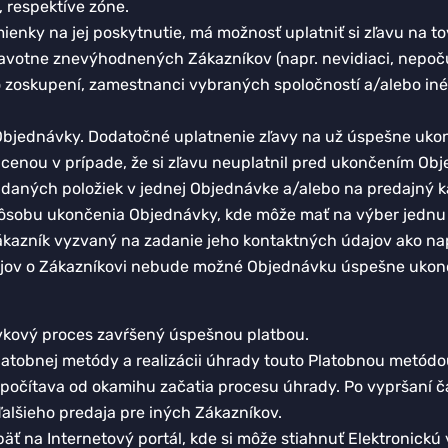
 respektíve zóne.
ienky na jej poskytnutie, má možnosť uplatniť si zľavu na t
dravotne znevýhodnených Zákazníkov (napr. nevidiaci, nepoču
o zoskupení, zamestnanci vybraných spoločností a/alebo iné 
a Objednávky. Dodatočné uplatnenie zľavy na už úspešne uk
enou v prípade, že si zľavu neuplatnil pred ukončením Obj
daných položiek v jednej Objednávke a/alebo na predajný ka
pôsobu ukončenia Objednávky, kde môže mať na výber jednu 
zník vyzvaný na zadanie jeho kontaktných údajov ako naprí
jov o Zákazníkovi nebude možné Objednávku úspešne ukonč
vkový proces zavŕšený úspešnou platbou.
latobnej metódy a realizácii úhrady touto Platobnou metódo
 odpočítava od okamihu začatia procesu úhrady. Po vypršan
alšieho predaja pre iných Zákazníkov.
päť na Internetový portál, kde si môže stiahnuť Elektronick