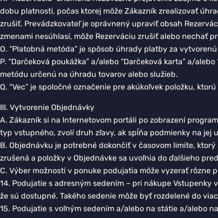
dobu platnosti, počas ktorej môže Zákazník zrealizovať úh
zrušiť. Prevádzkovateľ je oprávnený upraviť obsah Rezervác
zmenami nesúhlasí, môže Rezerváciu zrušiť alebo nechať p
O. “Platobná metóda” je spôsob úhrady platby za vytvoren
P. “Darčeková poukážka” a/alebo “Darčeková karta” a/alebo “
metódu určenú na úhradu tovarov alebo služieb.
Q. “Vec” je spoločné označenie pre akúkoľvek položku, ktorú
III. Vytvorenie Objednávky
A. Zákazník si na Internetovom portáli po zobrazení program
typ vstupného, zvolí druh zľavy, ak spĺňa podmienky na jej
B. Objednávku je potrebné dokončiť v časovom limite, kto
zrušená a položky v Objednávke sa uvoľnia do ďalšieho pred
C. Výber možností v ponuke podujatia môže vyzerať rôzne p
14. Podujatie s adresným sedením – pri nákupe Vstupenky vy
že sú dostupné. Takého sedenie môže byť rozdelené do viac
15. Podujatie s voľným sedením a/alebo na státie a/alebo n