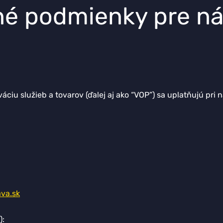
 podmienky pre nák
u služieb a tovarov (ďalej aj ako “VOP”) sa uplatňujú pri n
va.sk
):