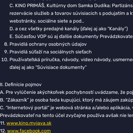
C. KINO PRIMÁŠ, Kultúrny dom Samka Dudíka; Partizánska
rezervácie služieb a tovarov súvisiacich s podujatím a
webstránky, sociálne siete a pod..
D. a cez všetky predajné kanály (ďalej aj ako “Kanály”)
E. Súčasťou VOP sú aj ďalšie dokumenty Prevádzkovateľ
Pravidlá ochrany osobných údajov
Pravidlá súťaží na sociálnych sieťach
Používateľská príručka, návody, video návody, usmern
ďalej aj ako “Súvisiace dokumenty”
II. Definície pojmov
A. Pre vylúčenie akýchkoľvek pochybností uvádzame, že pojm
B. “Zákazník” je osoba teda kupujúci, ktorý má záujem zakú
C. “Internetový portál” je webová stránka a/alebo aplikácia
Prevádzkovateľ na tento účel zvyčajne používa avšak nie len
11.
www.kino.myjava.sk
12.
www.facebook.com