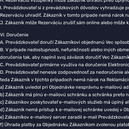
H. Rezerváciu vstupenky môže zákazník uhradiť pred uplynut
I. Prevádzkovateľ si z prevádzkových dôvodov vyhradzuje pr
Rezerváciu uhradiť. Zákazník v tomto prípade nemá nárok n
J. Zákazník môže Rezerváciu zrušiť sám online alebo môže 
VI. Doručenie
A. Prevádzkovateľ doručí Zákazníkovi objednanú Vec spôsobo
B. V prípade nedostupnosti, nefunkčnosti alebo iných obme
doručenia tak, aby naplnil svoj záväzok doručiť Vec Zákazník
C. Prevádzkovateľ primárne využíva na doručenie Elektroni
D. Prevádzkovateľ nenesie zodpovednosť za nedoručenie ale
teda Zákazník v týchto prípadoch nemá nárok na Reklamáciu,
a) Zákazník uviedol pri Objednávke nesprávnu e-mailovú ad
b) Zákazník má plnú e-mailovú schránku a schránka preto ne
c) Zákazníkov poskytovateľ e-mailových služieb má úplný a
d) Zákazník nemá prístup k e-mailovej schránke uvedej v O
e) Zákazníkov e-mailový server zaradil e-mail Prevádzkovat
f) Úhrada platby za Objednávku Zákazníkom zvolenou plato