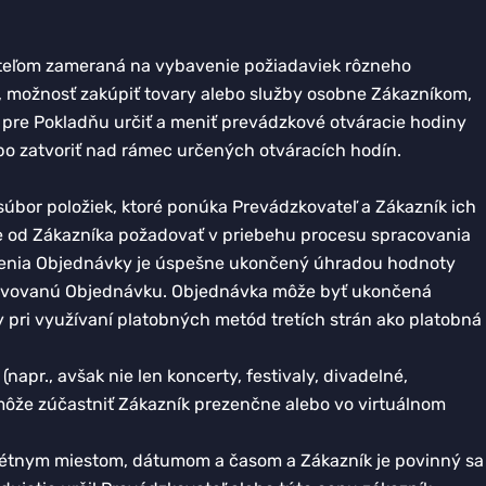
ateľom zameraná na vybavenie požiadaviek rôzneho
, možnosť zakúpiť tovary alebo služby osobne Zákazníkom,
 pre Pokladňu určiť a meniť prevádzkové otváracie hodiny
bo zatvoriť nad rámec určených otváracích hodín.
súbor položiek, ktoré ponúka Prevádzkovateľ a Zákazník ich
že od Zákazníka požadovať v priebehu procesu spracovania
venia Objednávky je úspešne ukončený úhradou hodnoty
zervovanú Objednávku. Objednávka môže byť ukončená
pri využívaní platobných metód tretích strán ako platobná
apr., avšak nie len koncerty, festivaly, divadelné,
a môže zúčastniť Zákazník prezenčne alebo vo virtuálnom
nkrétnym miestom, dátumom a časom a Zákazník je povinný sa