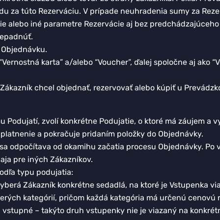
radu za túto Rezerváciu. V prípade neuhradenia sumy za Rez
ie alebo iné parametre Rezervácie aj bez predchádzajúceho 
repadnúť.
ú Objednávku.
Vernostná karta” a/alebo “Voucher”, ďalej spoločne aj ako “
 Zákazník chcel objednať, rezervovať alebo kúpiť u Prevádzko
u Podujatí, zvolí konkrétne Podujatie, o ktoré má záujem a v
 uplatnenie a pokračuje pridaním položky do Objednávky.
rý sa odpočítava od okamihu začatia procesu Objednávky. P
aja pre iných Zákazníkov.
odľa typu podujatia:
berá Zákazník konkrétne sedadlá, na ktoré je Vstupenka via
erých kategórií, pričom každá kategória má určenú cenovú r
a vstupné – takýto druh vstupenky nie je viazaný na konkrét