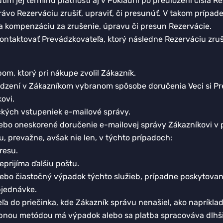
ím jej termínu platnosti aj v Pokladni po predložení čísla
ávo Rezerváciu zrušiť, upraviť, či presunúť. V takom prípa
a kompenzáciu za zrušenie, úpravu či presun Rezervácie.
kontaktovať Prevádzkovateľa, ktorý následne Rezerváciu zru
m, ktorý pri nákupe zvolil Zákazník.
dzení v Zákazníkom vybranom spôsobe doručenia Veci si Pre
ovi.
ckých vstupeniek e-mailové správy.
bo oneskorené doručenie e-mailovej správy Zákazníkovi v p
 prevažne, avšak nie len, v týchto prípadoch:
resu.
prijíma ďalšiu poštu.
lebo čiastočný výpadok týchto služieb, prípadne poskytovan
bjednávke.
eľa do priečinka, kde Zákazník správu nenašiel, ako napríkl
bnou metódou má výpadok alebo sa platba spracováva dlhšie