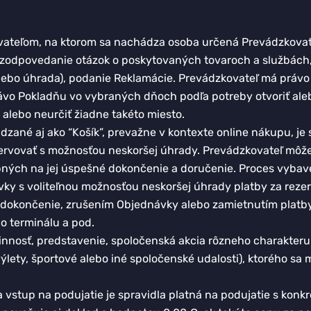
kovateľom, na ktorom sa nachádza osoba určená Prevádzkov
í zodpovedanie otázok o poskytovaných tovaroch a službách
alebo úhrada), podanie Reklamácie. Prevádzkovateľ má právo
ávo Pokladňu vo vybraných dňoch podľa potreby otvoriť ale
 alebo neurčiť žiadne takéto miesto.
zané aj ako “Košík”, prevažne v kontexte online nákupu, je 
ezervovať s možnosťou neskoršej úhrady. Prevádzkovateľ mô
ných na jej úspešné dokončenie a doručenie. Proces vyba
vky s voliteľnou možnosťou neskoršej úhrady platby za re
 dokončenie, zrušením Objednávky alebo zamietnutím platby 
o terminálu a pod.
nnosť, predstavenie, spoločenská akcia rôzneho charakteru (n
výlety, športové alebo iné spoločenské udalosti), ktorého s
a vstup na podujatie je spravidla platná na podujatie s ko